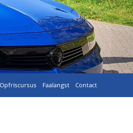
Opfriscursus
Faalangst
Contact