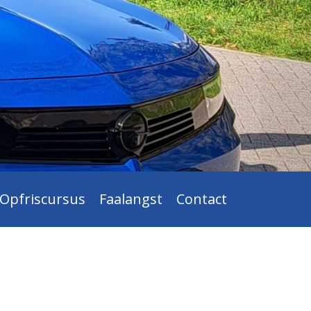
Opfriscursus
Faalangst
Contact