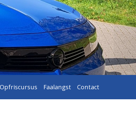
Opfriscursus
Faalangst
Contact