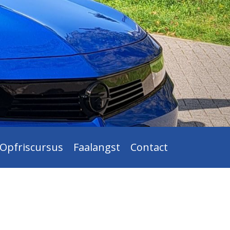
Opfriscursus
Faalangst
Contact